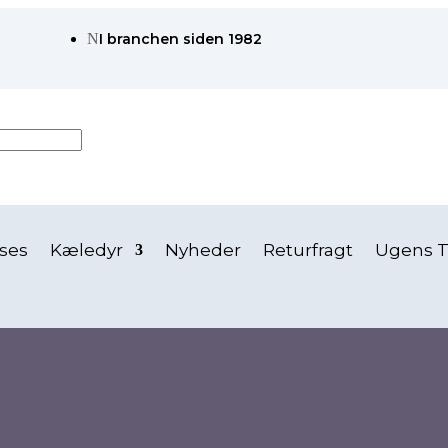
N
I branchen siden 1982
ses
Kæledyr
Nyheder
Returfragt
Ugens T