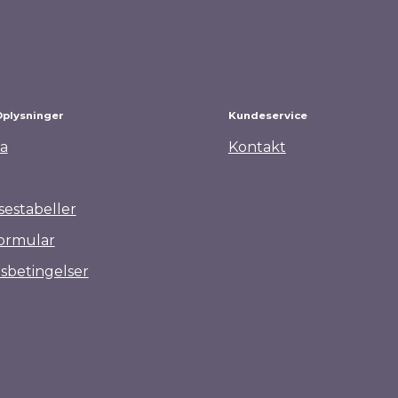
Oplysninger
Kundeservice
a
Kontakt
sestabeller
ormular
sbetingelser