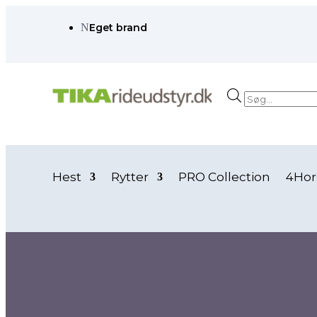
N
Eget brand
Products
search
Hest
Rytter
PRO Collection
4Hor
Forside
/ Vare Ridebukser mv.farve / Jade
Jade
Jade