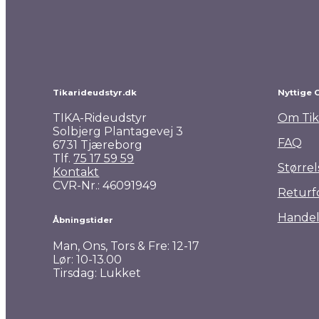
Pro Collection Wintertime ridetights
599,00
kr.
Tikarideudstyr.dk
Nyttige 
TIKA-Rideudstyr
Om Tik
Solbjerg Plantagevej 3
FAQ
6731 Tjæreborg
Tlf.
75 17 59 59
Størrel
Kontakt
CVR-Nr.: 46091949
Returf
Handel
Åbningstider
Man, Ons, Tors & Fre: 12-17
Lør: 10-13.00
Tirsdag: Lukket