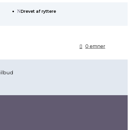
N
Drevet af ryttere
0 emner
ilbud