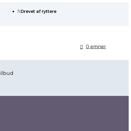
N
Drevet af ryttere
0 emner
ilbud