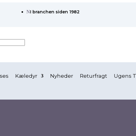
N
I branchen siden 1982
ses
Kæledyr
Nyheder
Returfragt
Ugens T