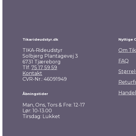
Pro Collection Wintertime ridetights
599,00
kr.
Tikarideudstyr.dk
Nyttige 
TIKA-Rideudstyr
Om Tik
Solbjerg Plantagevej 3
FAQ
6731 Tjæreborg
Tlf.
75 17 59 59
Størrel
Kontakt
CVR-Nr.: 46091949
Returf
Handel
Åbningstider
Man, Ons, Tors & Fre: 12-17
Lør: 10-13.00
Tirsdag: Lukket