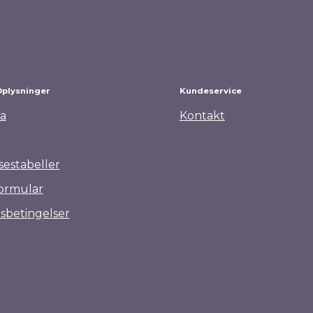
Oplysninger
Kundeservice
a
Kontakt
sestabeller
ormular
sbetingelser