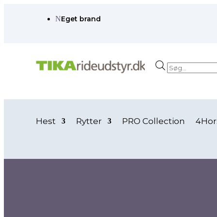
N
Eget brand
Products
search
Hest
Rytter
PRO Collection
4Hor
Forside
/ Vare Ridebukser mv.farve / black/biscay bay
black/biscay bay
black/biscay bay