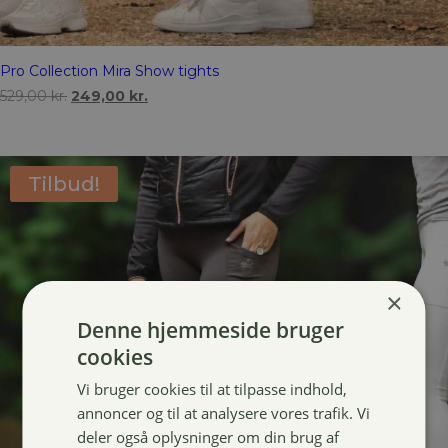
Pro Collection Mira Show tights
Den
Den
529,00
kr.
249,00
kr.
oprindelige
aktuelle
pris
pris
var:
er:
529,00 kr..
249,00 kr..
Tilbud!
×
Denne hjemmeside bruger
cookies
Vi bruger cookies til at tilpasse indhold,
annoncer og til at analysere vores trafik. Vi
deler også oplysninger om din brug af