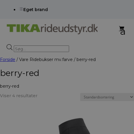
d
Eget brand
Products
search
Forside
/ Vare Ridebukser mv.farve / berry-red
berry-red
berry-red
Viser 4 resultater