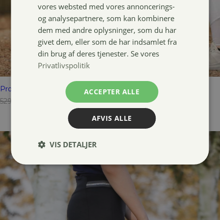
vores websted med vores annoncerings-
og analysepartnere, som kan kombinere
dem med andre oplysninger, som du har
givet dem, eller som de har indsamlet fra
din brug af deres tjenester. Se vores
Privatlivspolitik
Pro Collection Mira tights
ACCEPTER ALLE
Den
Den
529,00
kr.
249,00
kr.
oprindelige
aktuelle
AFVIS ALLE
pris
pris
var:
er:
529,00 kr..
249,00 kr..
VIS DETALJER