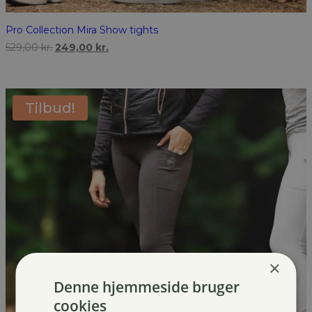
Pro Collection Mira Show tights
Den
Den
529,00
kr.
249,00
kr.
oprindelige
aktuelle
pris
pris
var:
er:
529,00 kr..
249,00 kr..
Tilbud!
×
Denne hjemmeside bruger
cookies