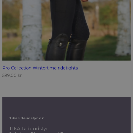
Pro Collection Wintertime ridetights
599,00
kr.
Tikarideudstyr.dk
TIKA-Rideudstyr