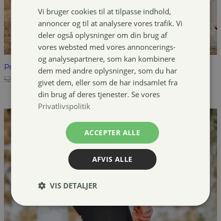
Vi bruger cookies til at tilpasse indhold,
annoncer og til at analysere vores trafik. Vi
deler også oplysninger om din brug af
vores websted med vores annoncerings-
og analysepartnere, som kan kombinere
Pro Collection Mira tights
dem med andre oplysninger, som du har
Den
Den
529,00
kr.
249,00
kr.
givet dem, eller som de har indsamlet fra
oprindelige
aktuelle
din brug af deres tjenester. Se vores
pris
pris
Privatlivspolitik
var:
er:
529,00 kr..
249,00 kr..
ACCEPTER ALLE
AFVIS ALLE
VIS DETALJER