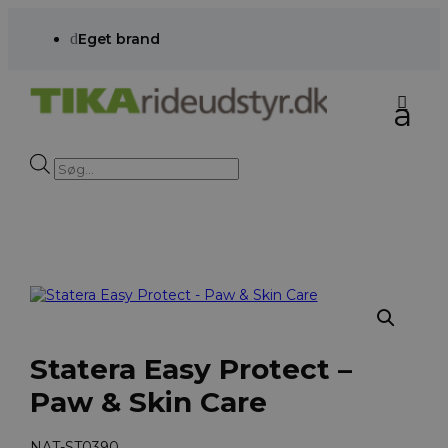
d
Eget brand
Products
search
Statera Easy Protect –
Paw & Skin Care
NAT-ST0390