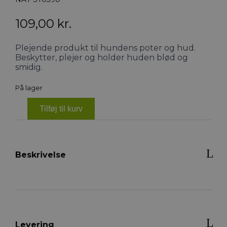
109,00
kr.
Plejende produkt til hundens poter og hud.
Beskytter, plejer og holder huden blød og
smidig.
På lager
Tilføj til kurv
Statera
Easy
Protect
-
Paw
Beskrivelse
&
Skin
Care
antal
Levering