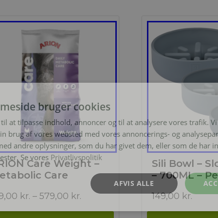
meside bruger cookies
til at tilpasse indhold, annoncer og til at analysere vores trafik. V
in brug af vores websted med vores annoncerings- og analysepa
d andre oplysninger, som du har givet dem, eller som de har in
nester. Se vores
Privatlivspolitik
RION Care Weight –
Sili Bowl – S
etabolic Care
– 700ML – Pe
AFVIS ALLE
ACC
Prisinterval:
9,00
kr.
–
579,00
kr.
149,00
kr.
169,00 kr.
til