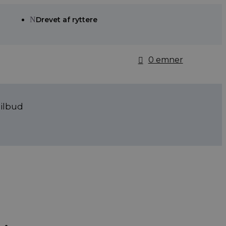
N
Drevet af ryttere
0 emner
ilbud