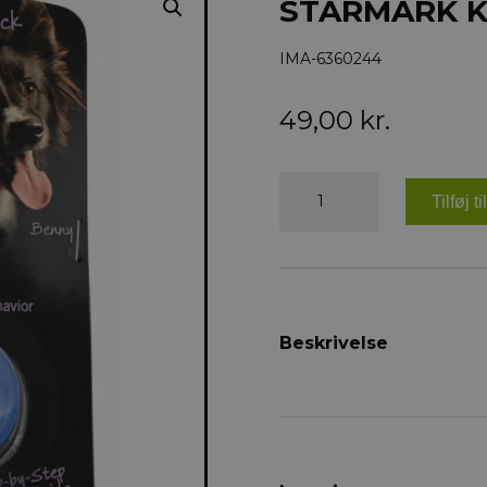
STARMARK Kl
IMA-6360244
49,00
kr.
STARMARK
Klicker
Tilføj t
antal
Beskrivelse