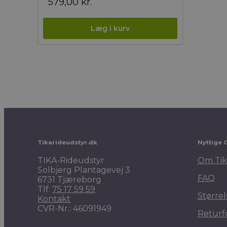
579,00
kr.
Tikarideudstyr.dk
Nyttige 
TIKA-Rideudstyr
Om Tik
Solbjerg Plantagevej 3
FAQ
6731 Tjæreborg
Tlf.
75 17 59 59
Størrel
Kontakt
CVR-Nr.: 46091949
Returf