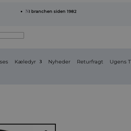
N
I branchen siden 1982
ses
Kæledyr
Nyheder
Returfragt
Ugens T