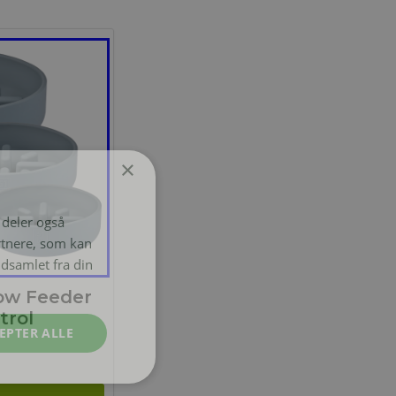
×
i deler også
rtnere, som kan
dsamlet fra din
low Feeder
trol
EPTER ALLE