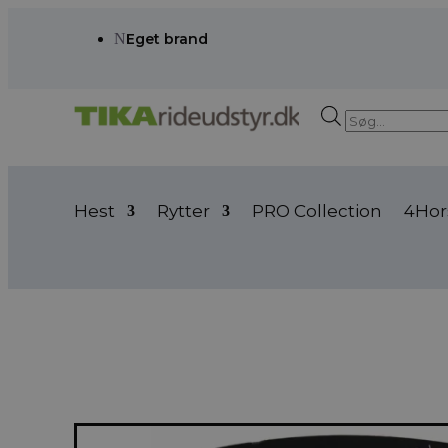
N
Eget brand
Products
search
Hest
Rytter
PRO Collection
4Hor