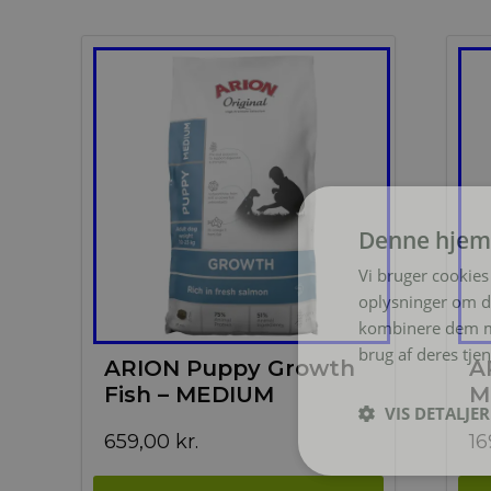
Denne hjem
Vi bruger cookies 
oplysninger om d
kombinere dem me
brug af deres tje
ARION Puppy Growth
A
Fish – MEDIUM
M
VIS DETALJER
659,00
kr.
16