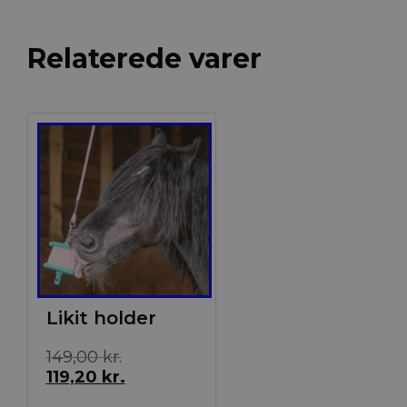
Relaterede varer
Tilbud!
Likit holder
Den
149,00
kr.
oprindelige
Den
119,20
kr.
pris
aktuelle