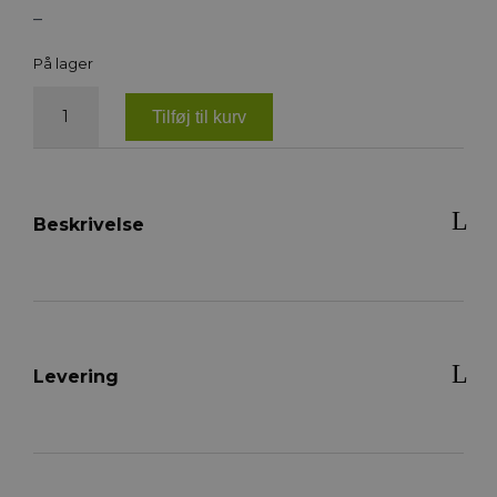
–
På lager
Penelope
Dandy
Tilføj til kurv
børste
m.
lange
hår
antal
Beskrivelse
Levering