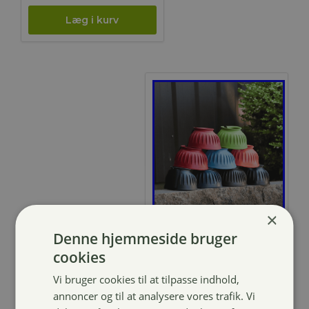
var:
pris
149,00 kr..
er:
119,20 kr..
×
4horses
Denne hjemmeside bruger
Gummiklokker
cookies
69,00
kr.
Vi bruger cookies til at tilpasse indhold,
annoncer og til at analysere vores trafik. Vi