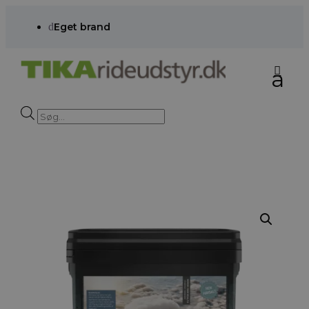
d
Eget brand
Products
search