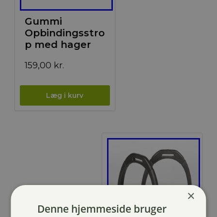
Gummi
Opbindingsstro
p med hager
159,00
kr.
×
Denne hjemmeside bruger