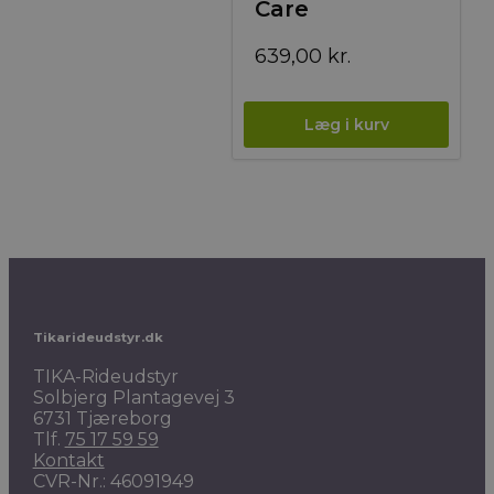
Care
639,00
kr.
Tikarideudstyr.dk
TIKA-Rideudstyr
Solbjerg Plantagevej 3
6731 Tjæreborg
Tlf.
75 17 59 59
Kontakt
CVR-Nr.: 46091949