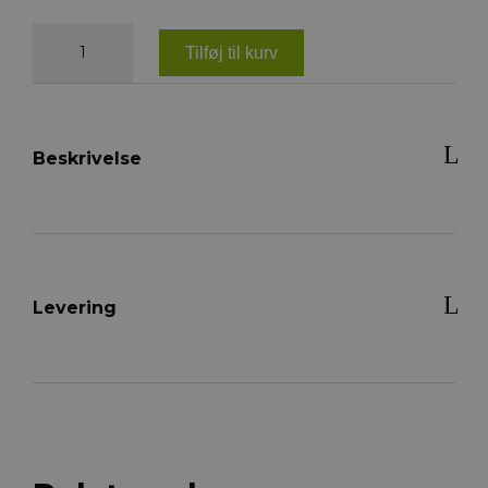
NOBBY
Sele
Tilføj til kurv
Soft
Grip
-
L/XL
antal
Beskrivelse
Levering