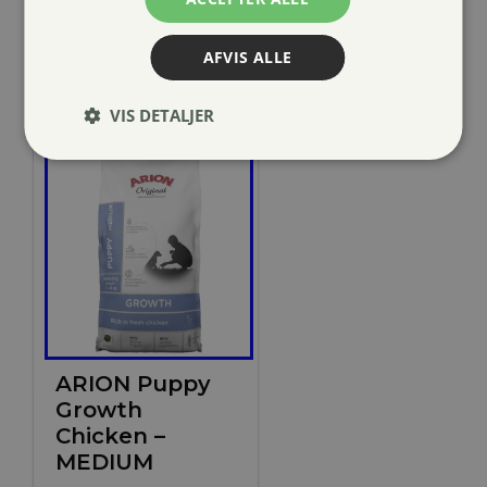
159,00 kr.
til
AFVIS ALLE
349,00 kr.
VIS DETALJER
ARION Puppy
Growth
Chicken –
MEDIUM