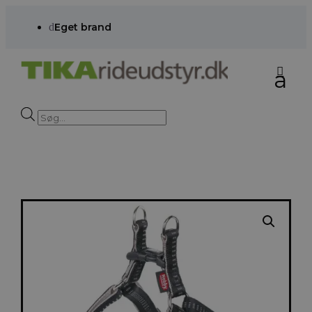
d
Eget brand
Products
search