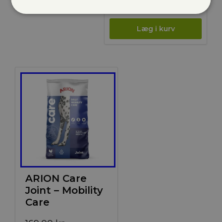
179,00 kr.
til
669,00 kr.
ARION Care
Joint – Mobility
Care