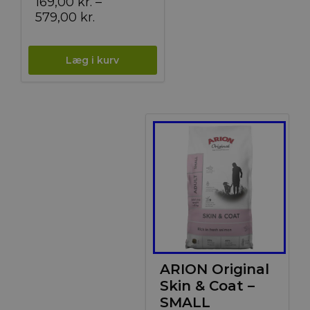
169,00
kr.
–
Prisinterval:
579,00
kr.
169,00 kr.
til
579,00 kr.
ARION Original
Skin & Coat –
SMALL