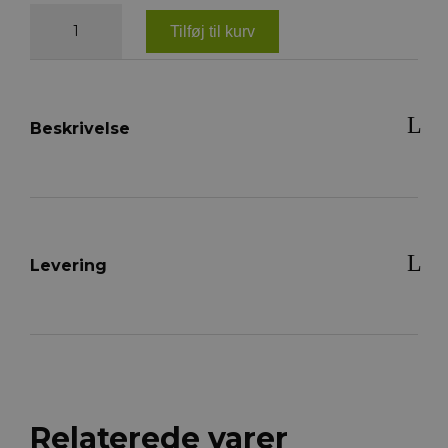
NOBBY
Dressurline
Tilføj til kurv
Soft
Grip
-
XS
antal
Beskrivelse
Levering
Relaterede varer