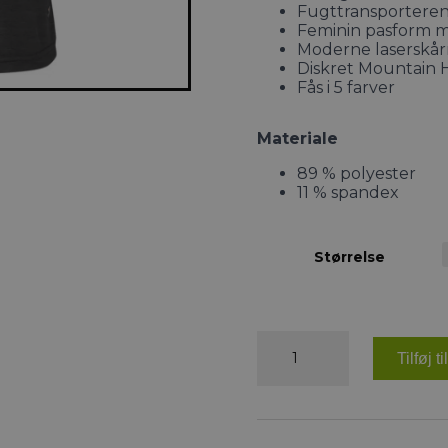
Fugttransporterend
Feminin pasform 
Moderne laserskårn
Diskret Mountain 
Fås i 5 farver
Materiale
89 % polyester
11 % spandex
Størrelse
Mountain
Horse
Tilføj t
Tara
tank
top
antal