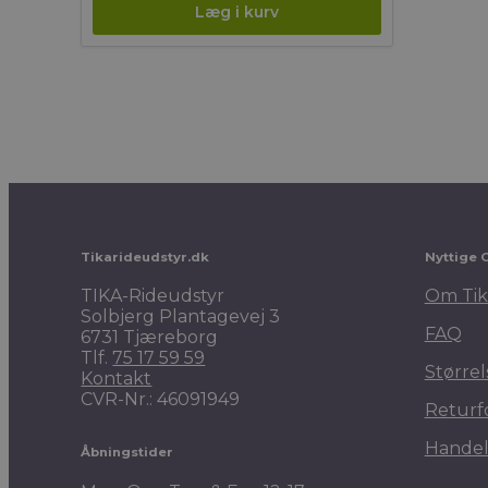
Tikarideudstyr.dk
Nyttige 
TIKA-Rideudstyr
Om Tik
Solbjerg Plantagevej 3
FAQ
6731 Tjæreborg
Tlf.
75 17 59 59
Størrel
Kontakt
CVR-Nr.: 46091949
Returf
Handel
Åbningstider