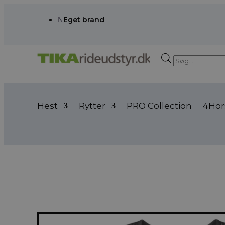
N
Eget brand
Products
search
Hest
Rytter
PRO Collection
4Hor