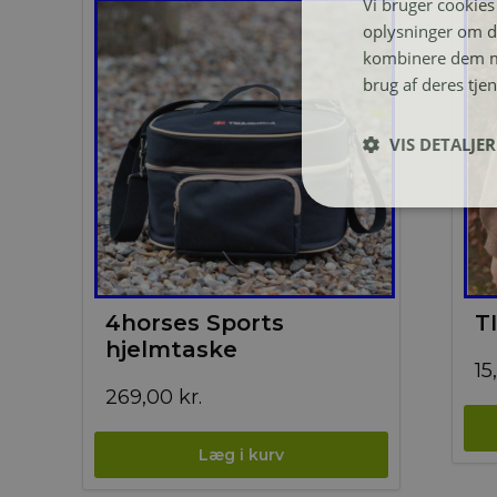
Vi bruger cookies 
oplysninger om d
kombinere dem me
brug af deres tje
VIS DETALJER
4horses Sports
T
hjelmtaske
15
269,00
kr.