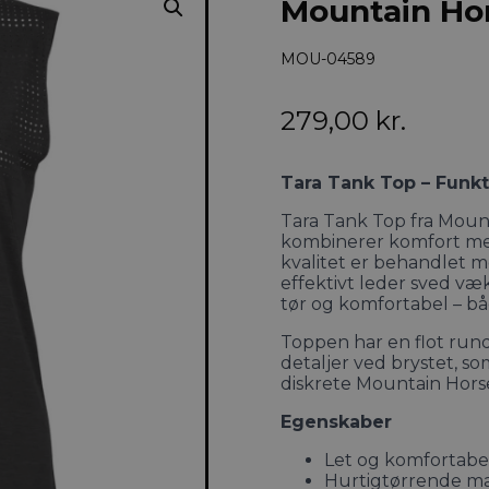
Mountain Hor
MOU-04589
279,00
kr.
Tara Tank Top – Funkt
Tara Tank Top fra Mount
kombinerer komfort med
kvalitet er behandlet m
effektivt leder sved væ
tør og komfortabel – b
Toppen har en flot run
detaljer ved brystet, s
diskrete Mountain Hors
Egenskaber
Let og komfortabe
Hurtigtørrende ma