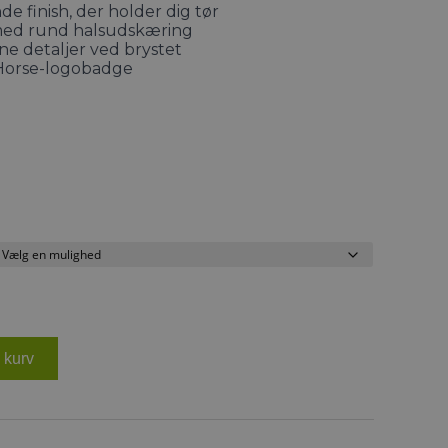
e finish, der holder dig tør
med rund halsudskæring
e detaljer ved brystet
Horse-logobadge
il kurv