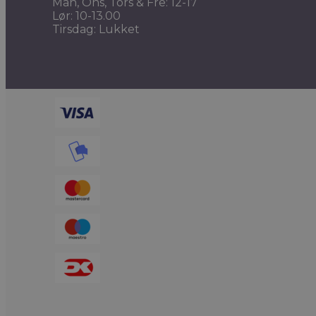
Man, Ons, Tors & Fre: 12-17
Lør: 10-13.00
Tirsdag: Lukket