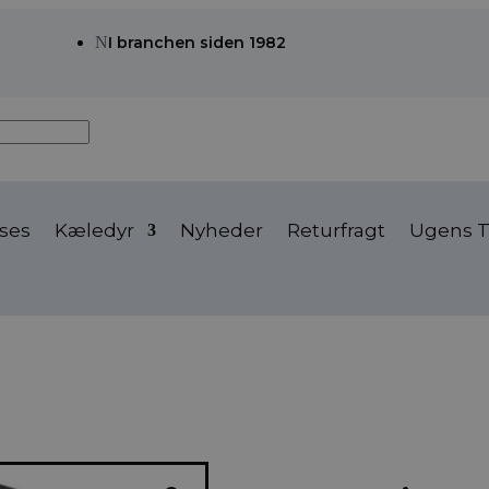
N
I branchen siden 1982
ses
Kæledyr
Nyheder
Returfragt
Ugens T