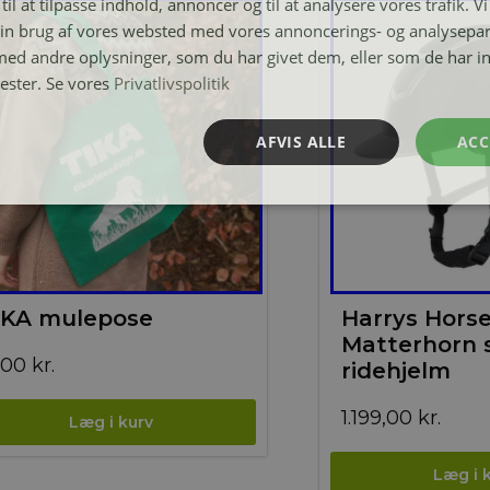
til at tilpasse indhold, annoncer og til at analysere vores trafik. V
in brug af vores websted med vores annoncerings- og analysepa
d andre oplysninger, som du har givet dem, eller som de har in
nester. Se vores
Privatlivspolitik
AFVIS ALLE
ACC
IKA mulepose
Harrys Hors
Matterhorn 
,00
kr.
ridehjelm
1.199,00
kr.