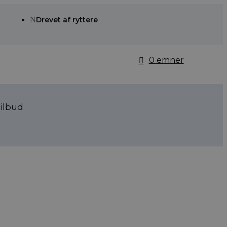
N
Drevet af ryttere
0 emner
ilbud