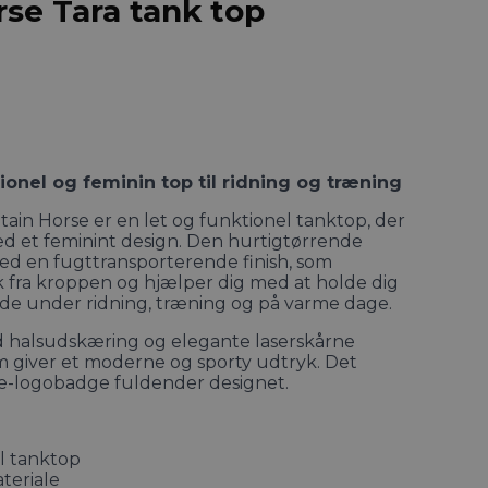
se Tara tank top
ionel og feminin top til ridning og træning
ain Horse er en let og funktionel tanktop, der
 et feminint design. Den hurtigtørrende
ed en fugttransporterende finish, som
k fra kroppen og hjælper dig med at holde dig
åde under ridning, træning og på varme dage.
d halsudskæring og elegante laserskårne
om giver et moderne og sporty udtryk. Det
e-logobadge fuldender designet.
l tanktop
teriale