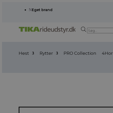
N
Eget brand
Products
search
Hest
Rytter
PRO Collection
4Hor