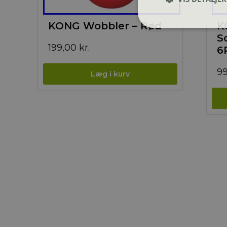
KONG Wobbler – Rød
K
S
199,00
kr.
6
9