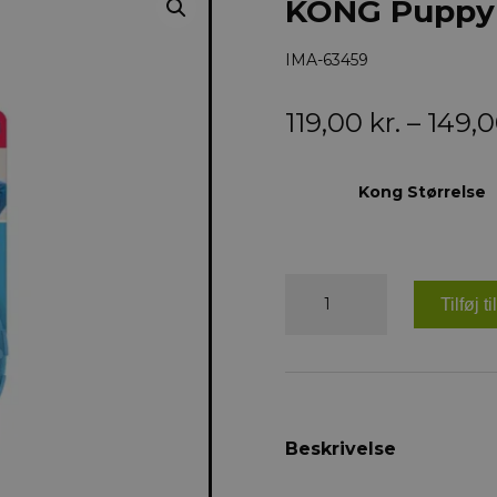
KONG Puppy 
IMA-63459
119,00
kr.
–
149,
Kong Størrelse
KONG
Puppy
Tilføj t
Tyres
antal
Beskrivelse