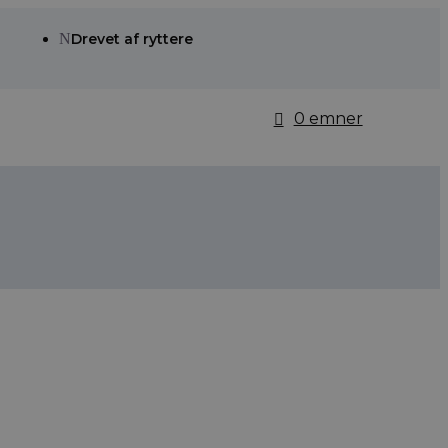
N
Drevet af ryttere
0 emner