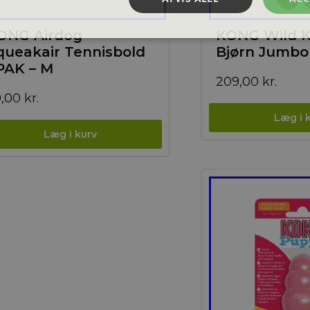
ONG Airdog
KONG Wild 
queakair Tennisbold
Bjørn Jumbo
PAK – M
209,00
kr.
9,00
kr.