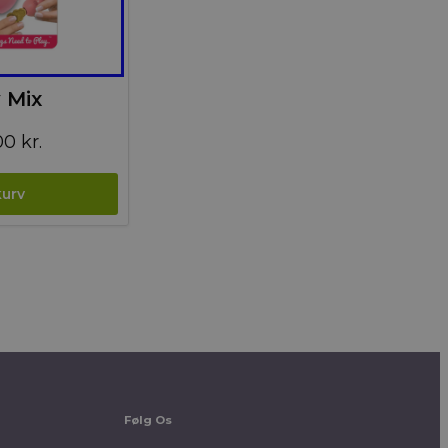
 Mix
Prisinterval:
00
kr.
89,00 kr.
til
109,00 kr.
Følg Os