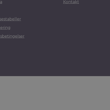
a
Kontakt
sestabeller
ering
sbetingelser