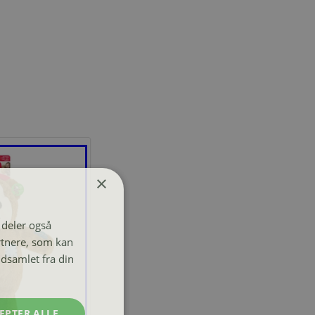
×
i deler også
rtnere, som kan
dsamlet fra din
EPTER ALLE