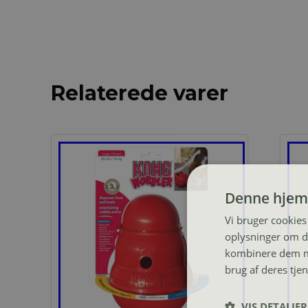
Relaterede varer
Denne hjem
Vi bruger cookies 
oplysninger om d
kombinere dem me
brug af deres tje
VIS DETALJER