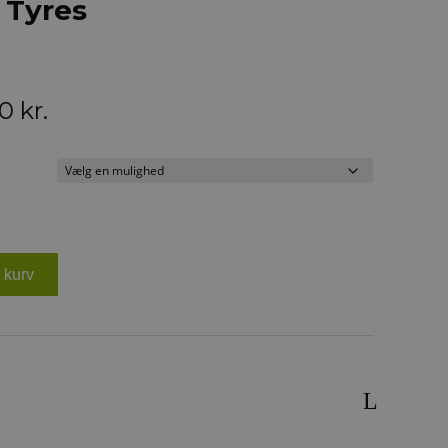
Tyres
Prisinterval:
00
kr.
119,00 kr.
til
149,00 kr.
il kurv