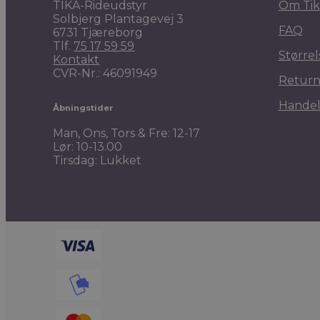
TIKA-Rideudstyr
Om Tik
Solbjerg Plantagevej 3
FAQ
6731 Tjæreborg
Tlf.
75 17 59 59
Størrel
Kontakt
CVR-Nr.: 46091949
Return
Handel
Åbningstider
Man, Ons, Tors & Fre: 12-17
Lør: 10-13.00
Tirsdag: Lukket