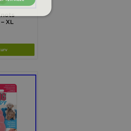
Knots
 – XL