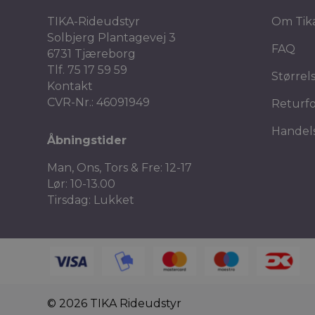
TIKA-Rideudstyr
Om Tik
Solbjerg Plantagevej 3
FAQ
6731 Tjæreborg
Tlf.
75 17 59 59
Størrel
Kontakt
CVR-Nr.: 46091949
Returf
Handels
Åbningstider
Man, Ons, Tors & Fre: 12-17
Lør: 10-13.00
Tirsdag: Lukket
© 2026 TIKA Rideudstyr