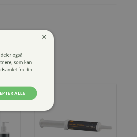
×
i deler også
rtnere, som kan
dsamlet fra din
EPTER ALLE