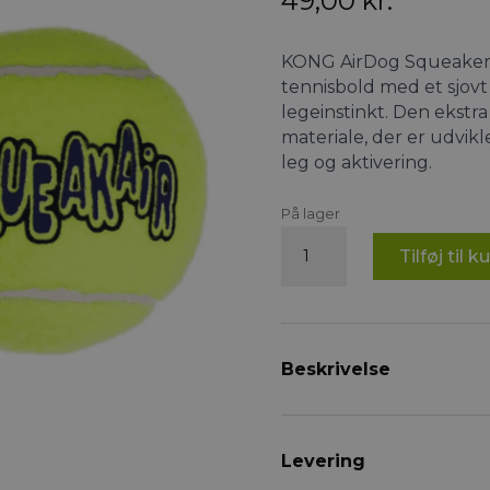
49,00
kr.
KONG AirDog Squeaker 
tennisbold med et sjovt
legeinstinkt. Den ekstra
materiale, der er udvikl
leg og aktivering.
På lager
KONG
Tilføj til k
Airdog
Squeaker
Tennisbold
-
XL
Beskrivelse
antal
Levering