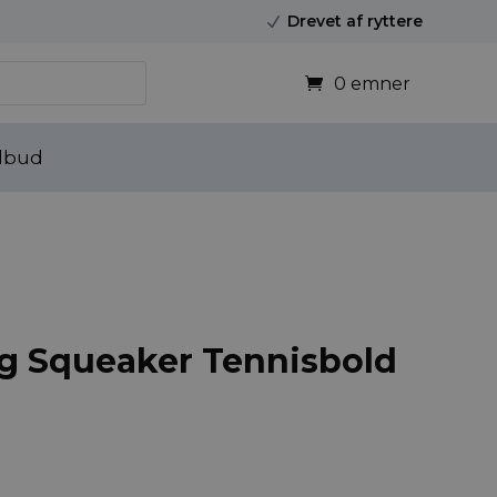
Drevet af ryttere
N
0 emner
lbud
g Squeaker Tennisbold