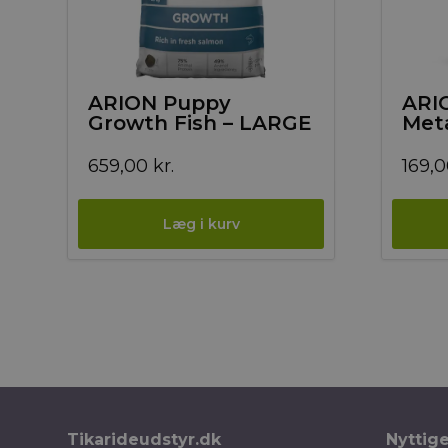
ARION Puppy
ARI
Growth Fish – LARGE
Meta
659,00
kr.
169,
Tikarideudstyr.dk
Nyttig