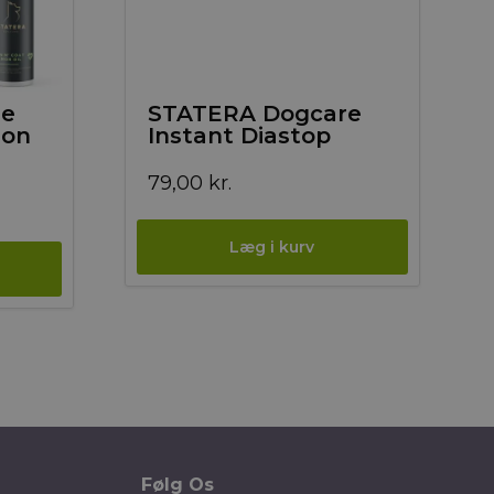
re
STATERA Dogcare
mon
Instant Diastop
79,00
kr.
Følg Os