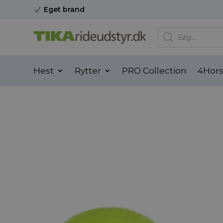
Eget brand
N
Products
search
Hest
Rytter
PRO Collection
4Hor