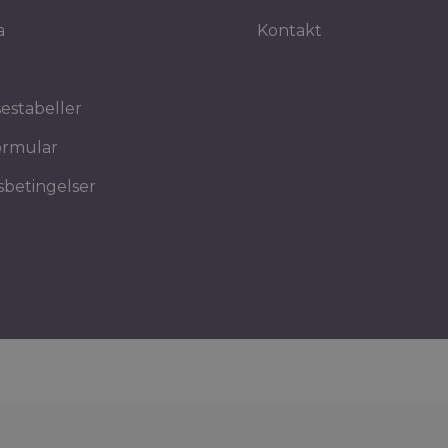
a
Kontakt
sestabeller
ormular
betingelser