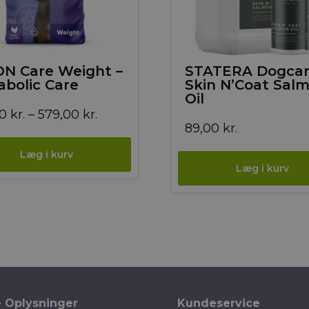
ON Care Weight –
STATERA Dogca
bolic Care
Skin N’Coat Sal
Oil
Prisinterval:
00
kr.
–
579,00
kr.
89,00
kr.
169,00 kr.
til
579,00 kr.
e Oplysninger
Kundeservice