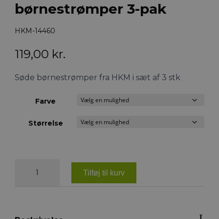
børnestrømper 3-pak
HKM-14460
119,00
kr.
Søde børnestrømper fra HKM i sæt af 3 stk
Farve
Størrelse
HKM
Houston
Tilføj til kurv
børnestrømper
3-
pak
antal