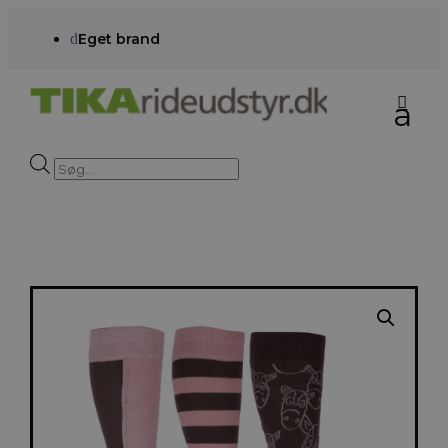
d
Eget brand
Products
search