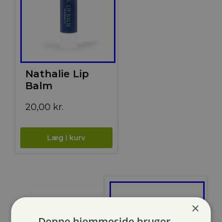
Nathalie Lip
Balm
20,00
kr.
×
Denne hjemmeside bruger