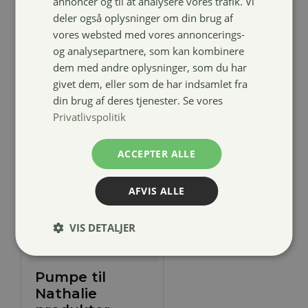
annoncer og til at analysere vores trafik. Vi
deler også oplysninger om din brug af
159,00
kr.
vores websted med vores annoncerings-
og analysepartnere, som kan kombinere
dem med andre oplysninger, som du har
givet dem, eller som de har indsamlet fra
din brug af deres tjenester. Se vores
Privatlivspolitik
ACCEPTER ALLE
AFVIS ALLE
VIS DETALJER
Pumpe til
Nathalie