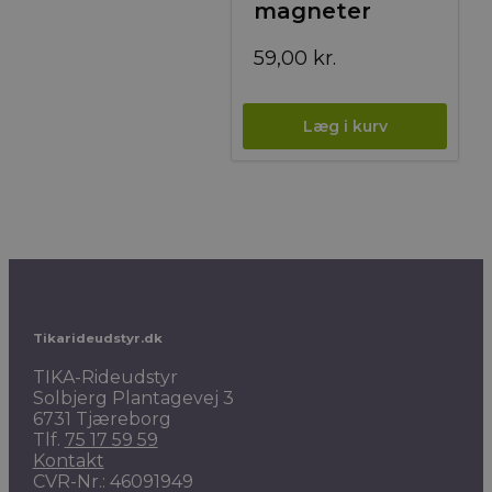
magneter
59,00
kr.
Tikarideudstyr.dk
TIKA-Rideudstyr
Solbjerg Plantagevej 3
6731 Tjæreborg
Tlf.
75 17 59 59
Kontakt
CVR-Nr.: 46091949