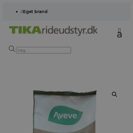
d
Eget brand
Products
search