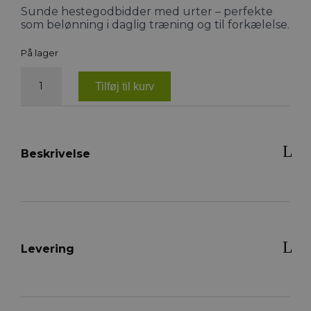
Sunde hestegodbidder med urter – perfekte
som belønning i daglig træning og til forkælelse.
På lager
AVEVE
Healthy
Tilføj til kurv
Treats
Herbal
1kg
antal
Beskrivelse
Levering