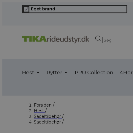
Eget brand
N
Products
search
Hest
Rytter
PRO Collection
4Hor
Forsiden
Hest
Sadeltilbehør
Sadeltilbehør