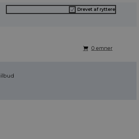
Drevet af ryttere
N
0 emner
ilbud