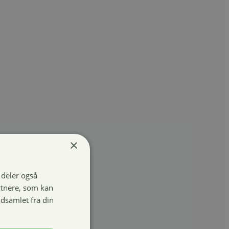
×
i deler også
rtnere, som kan
dsamlet fra din