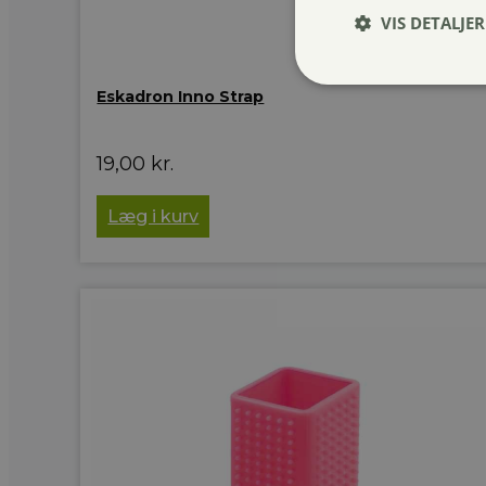
VIS DETALJER
Eskadron Inno Strap
19,00
kr.
Læg i kurv