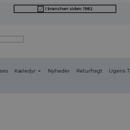
I branchen siden 1982
N
ses
Kæledyr
Nyheder
Returfragt
Ugens T