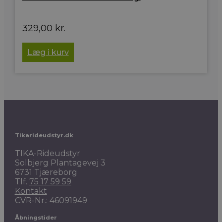
329,00
kr.
Læg i kurv
Tikarideudstyr.dk
TIKA-Rideudstyr
Solbjerg Plantagevej 3
6731 Tjæreborg
Tlf.
75 17 59 59
Kontakt
CVR-Nr.: 46091949
Åbningstider