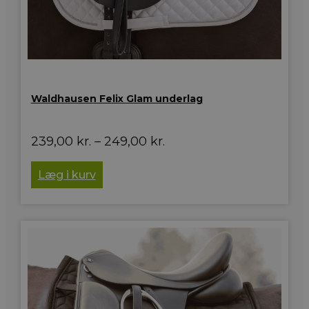
Waldhausen Felix Glam underlag
Prisinterval:
239,00
kr.
–
249,00
kr.
239,00 kr.
til
Læg i kurv
249,00 kr.