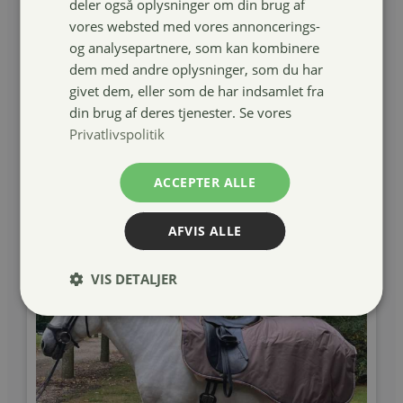
deler også oplysninger om din brug af
vores websted med vores annoncerings-
og analysepartnere, som kan kombinere
Pro Collection Logo Quilt underlag
dem med andre oplysninger, som du har
givet dem, eller som de har indsamlet fra
din brug af deres tjenester. Se vores
399,00
kr.
Privatlivspolitik
Læg i kurv
ACCEPTER ALLE
AFVIS ALLE
VIS DETALJER