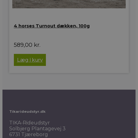
4 horses Turnout dækken, 100g
589,00
kr.
Læg i kurv
Tikarideudstyr.dk
TIKA-Rideudstyr
Solbjerg Plantagevej 3
6731 Tjæreborg