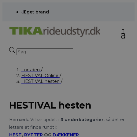
d
Eget brand
Products
search
Forsiden
HESTIVAL Online
HESTIVAL hesten
HESTIVAL hesten
Bemærk: Vi har opdelt i
3 underkategorier,
så det er
lettere at finde rundt i:
HEST
,
RYTTER
OG
DÆKKENER