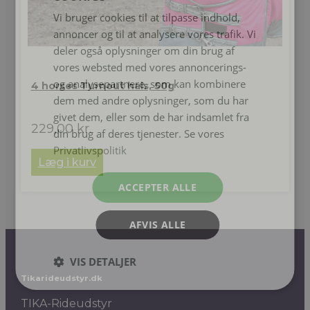
Vi bruger cookies til at tilpasse indhold,
annoncer og til at analysere vores trafik. Vi
deler også oplysninger om din brug af
vores websted med vores annoncerings-
og analysepartnere, som kan kombinere
4 horses Turnout hals, 50g
dem med andre oplysninger, som du har
givet dem, eller som de har indsamlet fra
229,00
kr.
din brug af deres tjenester. Se vores
Privatlivspolitik
Læg i kurv
ACCEPTER ALLE
AFVIS ALLE
VIS DETALJER
Tikarideudstyr.dk
TIKA-Rideudstyr