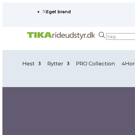
N
Eget brand
Products
search
Hest
Rytter
PRO Collection
4Hor
Forside
/ Vare juleart.str / pony/guld
pony/guld
pony/guld
Der blev ikke fundet nogle varer, der matcher d