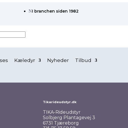
N
I branchen siden 1982
ses
Kæledyr
Nyheder
Tilbud
Tikarideudstyr.dk
TIKA-Rideudstyr
Solbjerg Plantagevej 3
6731 Tjæreborg
it valg.