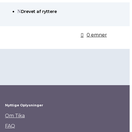
N
Drevet af ryttere
0 emner
Nyttige Oplysninger
Om Tika
FAQ