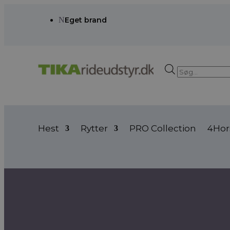
N
Eget brand
Products
search
Hest
Rytter
PRO Collection
4Hor
Forside
/ Vare Farve / sort/hvid
sort/hvid
sort/hvid