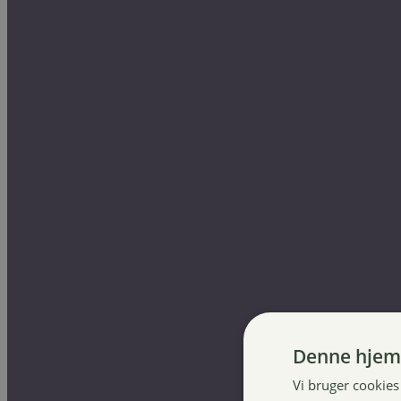
Kantrie Felix underlag
249,00
kr.
Denne hjem
Vi bruger cookies 