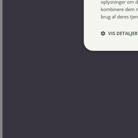
oplysninger om d
Kantrie Grenoble underlag
kombinere dem me
319,00
kr.
brug af deres tje
VIS DETALJER