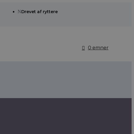
N
Drevet af ryttere
0 emner