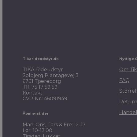
Pro Collection London sadelunderlag
249,00
kr.
Tikarideudstyr.dk
Nyttige 
TIKA-Rideudstyr
Om Tik
Solbjerg Plantagevej 3
FAQ
6731 Tjæreborg
Tlf.
75 17 59 59
Størrel
Kontakt
CVR-Nr.: 46091949
Return
Handel
Åbningstider
Man, Ons, Tors & Fre: 12-17
Lør: 10-13.00
Tirsdag: Lukket