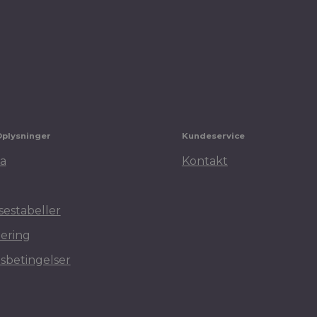
1
2
→
Oplysninger
Kundeservice
a
Kontakt
sestabeller
ering
sbetingelser