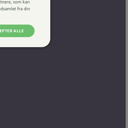
rtnere, som kan
dsamlet fra din
EPTER ALLE