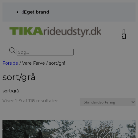
d
Eget brand
Products
search
Forside
/ Vare Farve / sort/grå
sort/grå
sort/grå
Viser 1–9 af 118 resultater