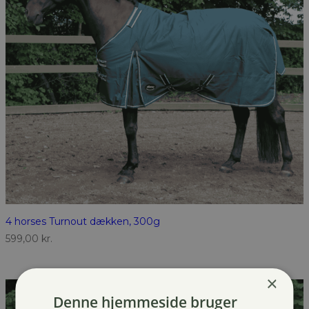
4 horses Turnout dækken, 300g
599,00
kr.
×
Denne hjemmeside bruger