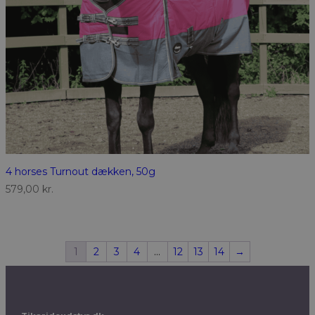
4 horses Turnout dækken, 50g
579,00
kr.
1
2
3
4
…
12
13
14
→