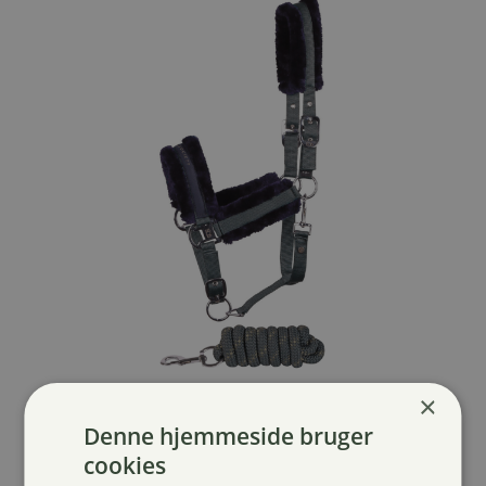
×
Harrys Horse Soft Billie grimesæt
199,00
kr.
Denne hjemmeside bruger
cookies