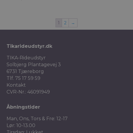
1
2
→
Tikarideudstyr.dk
TIKA-Rideudstyr
Solbjerg Plantagevej 3
6731 Tjæreborg
Tlf.
75 17 59 59
Kontakt
CVR-Nr.: 46091949
Åbningstider
Man, Ons, Tors & Fre: 12-17
Lør: 10-13.00
Tirsdag: Lukket