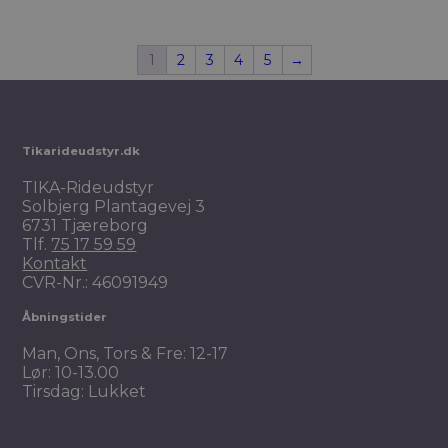
1
2
3
4
5
→
Tikarideudstyr.dk
TIKA-Rideudstyr
Solbjerg Plantagevej 3
6731 Tjæreborg
Tlf.
75 17 59 59
Kontakt
CVR-Nr.: 46091949
Åbningstider
Man, Ons, Tors & Fre: 12-17
Lør: 10-13.00
Tirsdag: Lukket