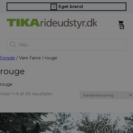
Eget brand
d
Products
search
Forside
/ Vare Farve / rouge
rouge
rouge
Viser 1–9 af 39 resultater