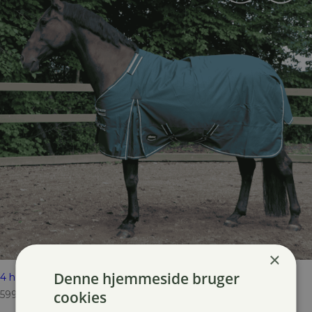
×
Denne hjemmeside bruger
4 horses Turnout dækken, 300g
cookies
599,00
kr.