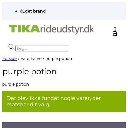
d
Eget brand
Products
search
Forside
/ Vare Farve / purple potion
purple potion
purple potion
Der blev ikke fundet nogle varer, der
matcher dit valg.