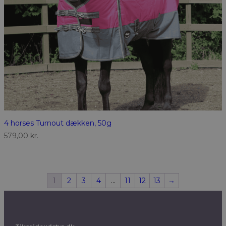
4 horses Turnout dækken, 50g
579,00
kr.
1
2
3
4
…
11
12
13
→