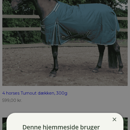
4 horses Turnout dækken, 300g
599,00
kr.
×
Denne hjemmeside bruger