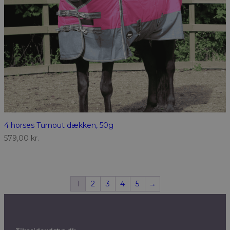
4 horses Turnout dækken, 50g
579,00
kr.
1
2
3
4
5
→