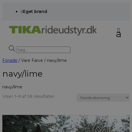
d
Eget brand
Products
search
Forside
/ Vare Farve / navy/lime
navy/lime
navy/lime
Viser 1–9 af 39 resultater