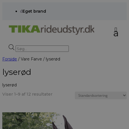
d
Eget brand
Products
search
Forside
/ Vare Farve / lyserød
lyserød
lyserød
Viser 1–9 af 12 resultater