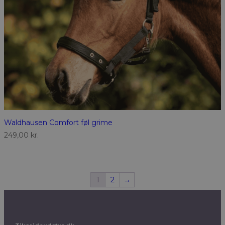
Waldhausen Comfort føl grime
249,00
kr.
1
2
→