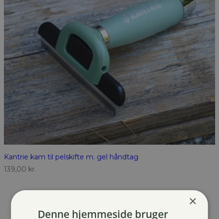
Kantrie kam til pelskifte m. gel håndtag
139,00
kr.
×
Denne hjemmeside bruger