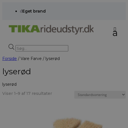
d
Eget brand
Products
search
Forside
/ Vare Farve / lyserød
lyserød
lyserød
Viser 1–9 af 17 resultater