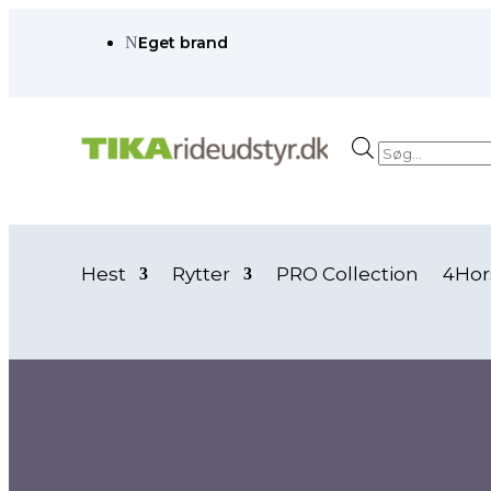
N
Eget brand
Products
search
Hest
Rytter
PRO Collection
4Hor
Forside
/ Vare Farve / lyserød
lyserød
lyserød