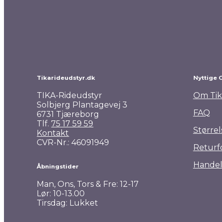
Harrys Horse Mont Blanc Sparkle ridehjelm
1.299,00
kr.
Tikarideudstyr.dk
Nyttige 
TIKA-Rideudstyr
Om Tik
Solbjerg Plantagevej 3
FAQ
6731 Tjæreborg
Tlf.
75 17 59 59
Størrel
Kontakt
CVR-Nr.: 46091949
Returf
Handel
Åbningstider
Man, Ons, Tors & Fre: 12-17
Lør: 10-13.00
Tirsdag: Lukket