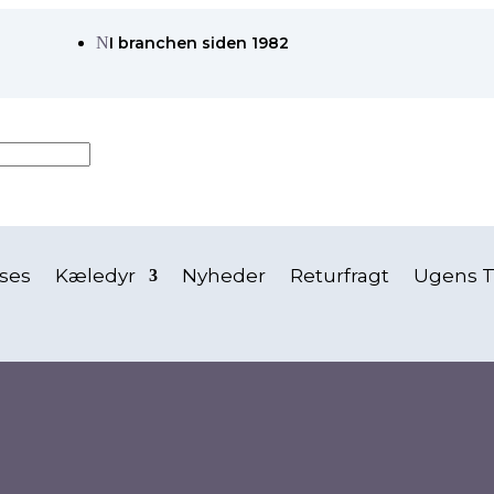
N
I branchen siden 1982
ses
Kæledyr
Nyheder
Returfragt
Ugens T