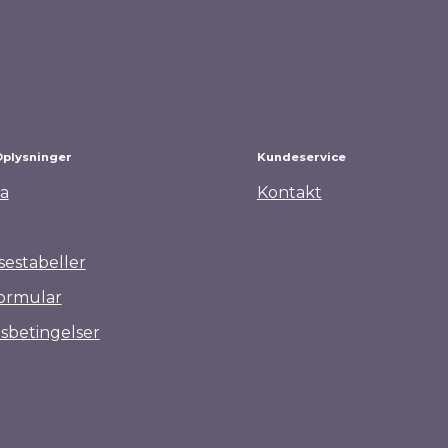
Harrys Horse Pro F1 Mat Ridehjelm
719,00
kr.
Oplysninger
Kundeservice
a
Kontakt
sestabeller
ormular
sbetingelser