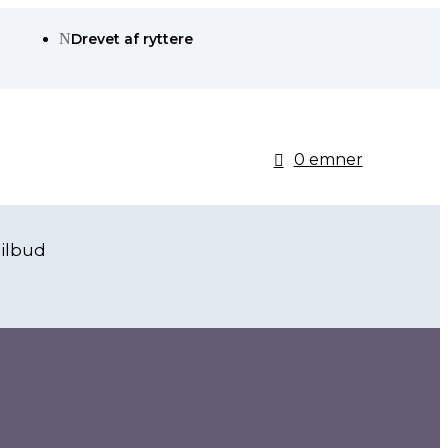
N
Drevet af ryttere
0 emner
ilbud